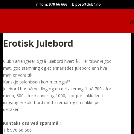
Tom: 970 66 666
post@club4.no
Erotisk Julebord
Club4 arrangerer også julebord hvert år. Her tilbyr vi god
mat, god stemning og et annerledes julebord enn hva
man er vant til!
Kanskje pulenissen kommer også?
Julebord har påmelding og en deltakeravgift på 700,- for
menn, 300,- for kvinner og 1000,- for par. Inkludert i
inngang er koldtbord med julemat og en drikke per
deltaker.
Kontakt oss ved spørsmål:
Tlf: 970 66 666