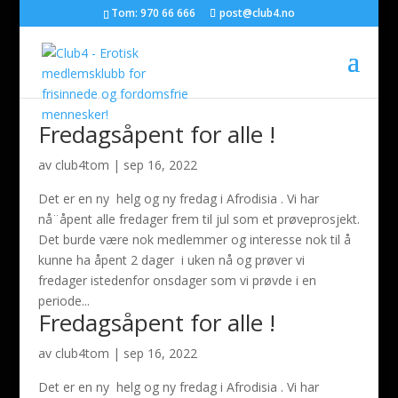
Tom: 970 66 666
post@club4.no
Fredagsåpent for alle !
av
club4tom
|
sep 16, 2022
Det er en ny helg og ny fredag i Afrodisia . Vi har
nå¨åpent alle fredager frem til jul som et prøveprosjekt.
Det burde være nok medlemmer og interesse nok til å
kunne ha åpent 2 dager i uken nå og prøver vi
fredager istedenfor onsdager som vi prøvde i en
periode...
Fredagsåpent for alle !
av
club4tom
|
sep 16, 2022
Det er en ny helg og ny fredag i Afrodisia . Vi har