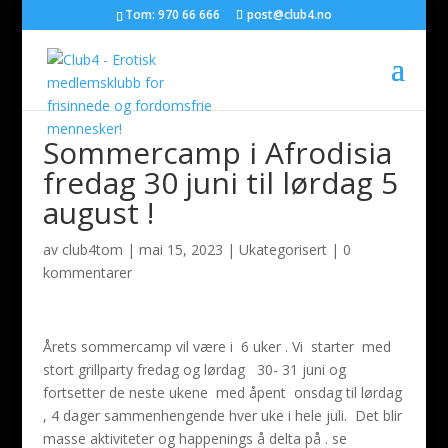
Tom: 970 66 666
post@club4.no
Sommercamp i Afrodisia
fredag 30 juni til lørdag 5
august !
av
club4tom
|
mai 15, 2023
|
Ukategorisert
|
0
kommentarer
Årets sommercamp vil være i 6 uker . Vi starter med
stort grillparty fredag og lørdag 30- 31 juni og
fortsetter de neste ukene med åpent onsdag til lørdag
, 4 dager sammenhengende hver uke i hele juli. Det blir
masse aktiviteter og happenings å delta på . se