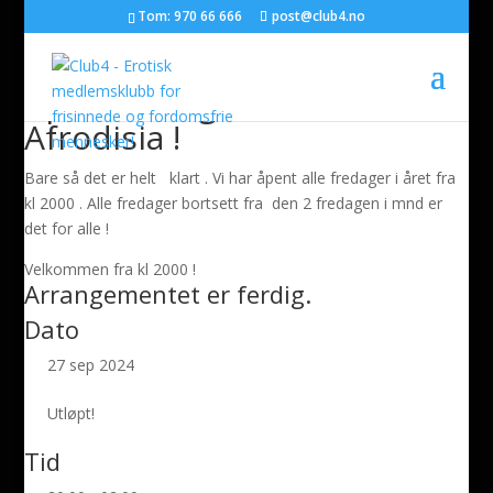
Tom: 970 66 666
post@club4.no
Åpen fredag for ALLE i
Afrodisia !
Bare så det er helt klart . Vi har åpent alle fredager i året fra
kl 2000 . Alle fredager bortsett fra den 2 fredagen i mnd er
det for alle !
Velkommen fra kl 2000 !
Arrangementet er ferdig.
Dato
27 sep 2024
Utløpt!
Tid