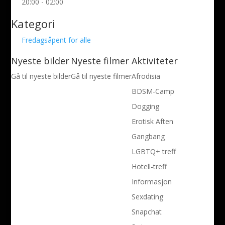
20:00 - 02:00
Kategori
Fredagsåpent for alle
Nyeste bilder
Nyeste filmer
Aktiviteter
Gå til nyeste bilder
Gå til nyeste filmer
Afrodisia
BDSM-Camp
Dogging
Erotisk Aften
Gangbang
LGBTQ+ treff
Hotell-treff
Informasjon
Sexdating
Snapchat