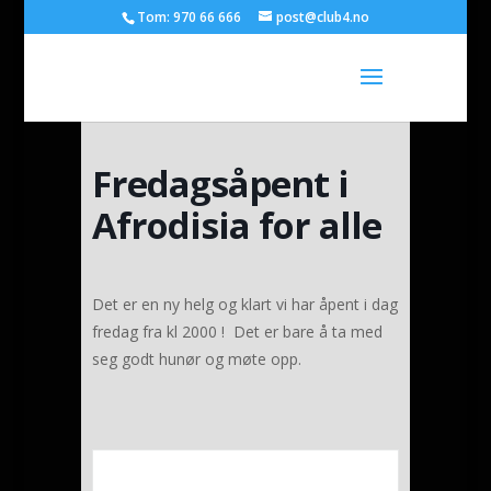
Tom: 970 66 666
post@club4.no
Fredagsåpent i
Afrodisia for alle
Det er en ny helg og klart vi har åpent i dag
fredag fra kl 2000 ! Det er bare å ta med
seg godt hunør og møte opp.