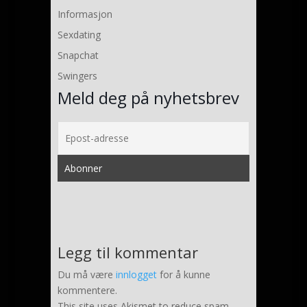
Informasjon
Sexdating
Snapchat
Swingers
Meld deg på nyhetsbrev
Legg til kommentar
Du må være
innlogget
for å kunne
kommentere.
This site uses Akismet to reduce spam.