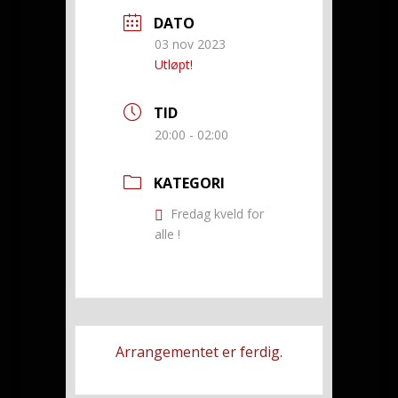
DATO
03 nov 2023
Utløpt!
TID
20:00 - 02:00
KATEGORI
Fredag kveld for
alle !
Arrangementet er ferdig.