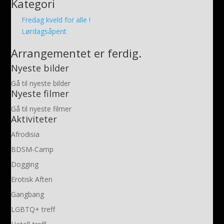
Kategori
Fredag kveld for alle !
Lørdagsåpent
Arrangementet er ferdig.
Nyeste bilder
Gå til nyeste bilder
Nyeste filmer
Gå til nyeste filmer
Aktiviteter
Afrodisia
BDSM-Camp
Dogging
Erotisk Aften
Gangbang
LGBTQ+ treff