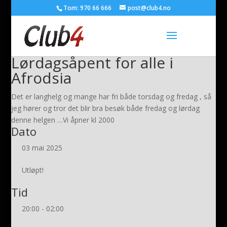
Tom: 970 66 666
post@club4.no
Lørdagsåpent for alle i
Afrodsia
Det er langhelg og mange har fri både torsdag og fredag , så
jeg hører og tror det blir bra besøk både fredag og lørdag
denne helgen …Vi åpner kl 2000
Dato
03 mai 2025
Utløpt!
Tid
20:00 - 02:00