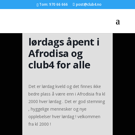
Tom: 970 66 666
post@club4.no
lørdags åpent i
Afrodisa og
club4 for alle
Det er lørdag kveld og det finnes ikke
bedre plass å være enn i Afrodisia fra kl
2000 hver lørdag . Det er god stemning
, hyggelige mennesker og nye
opplebelser hver lørdag ! velkommen
fra kl 2000 !