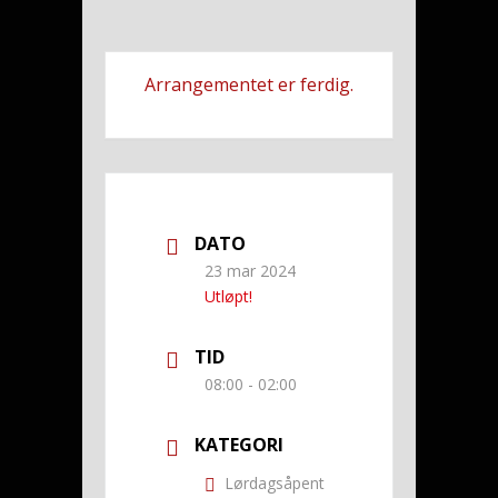
Arrangementet er ferdig.
DATO
23 mar 2024
Utløpt!
TID
08:00 - 02:00
KATEGORI
Lørdagsåpent