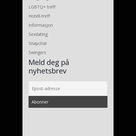
LGBTQ+ treff
Hotell-treff
Informasjon
Sexdating
Snapchat
Swingers
Meld deg på
nyhetsbrev