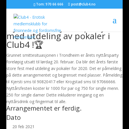
Tom: 970 66 666
post@club4.no
Ny dato!! 🤩Nyttårsparty
med utdeling av pokaler i
Club4 !🏆
Grunnet smittesituasjonen i Trondheim er årets nyttårsparty
foreløpig utsatt til lørdag 20. februar. Da blir det årets første
store fest med utdeling av pokaler for 2020. Det er påmelding
på dette arrangementet og begrenset med plasser. Påmelding
til Kjersti sms til 90820417 eller Krogstad sms til 97066666.
Nyttårsfesten koster kr 1000 for par og 750 for single menn.
250 for single damer Dette inkluderer inngang og en
nyttårsdrink og fingermat til alle.
Arrangementet er ferdig.
Dato
20 feb 2021