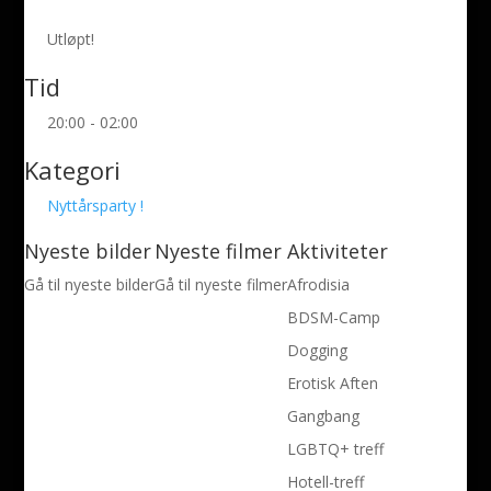
Utløpt!
Tid
20:00 - 02:00
Kategori
Nyttårsparty !
Nyeste bilder
Nyeste filmer
Aktiviteter
Gå til nyeste bilder
Gå til nyeste filmer
Afrodisia
BDSM-Camp
Dogging
Erotisk Aften
Gangbang
LGBTQ+ treff
Hotell-treff