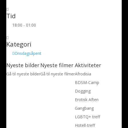
Tid
18:00 - 01:00
Kategori
Onsdagsåpent
Nyeste bilder
Nyeste filmer
Aktiviteter
Gå til nyeste bilder
Gå til nyeste filmer
Afrodisia
BDSM-Camp
Dogging
Erotisk Aften
Gangbang
LGBTQ+ treff
Hotell-treff