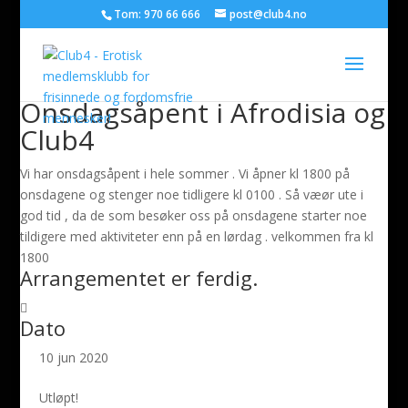
Tom: 970 66 666
post@club4.no
Onsdagsåpent i Afrodisia og
Club4
Vi har onsdagsåpent i hele sommer . Vi åpner kl 1800 på
onsdagene og stenger noe tidligere kl 0100 . Så væør ute i
god tid , da de som besøker oss på onsdagene starter noe
tildigere med aktiviteter enn på en lørdag . velkommen fra kl
1800
Arrangementet er ferdig.
Dato
10 jun 2020
Utløpt!