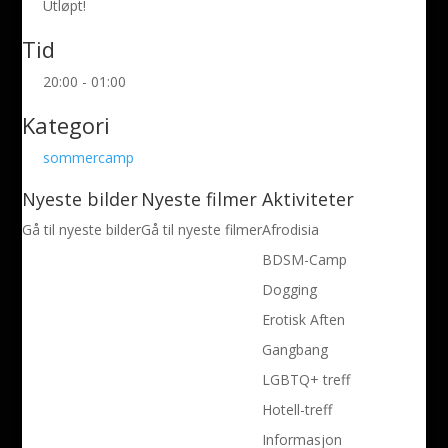
Utløpt!
Tid
20:00 - 01:00
Kategori
sommercamp
Nyeste bilder
Nyeste filmer
Aktiviteter
Gå til nyeste bilder
Gå til nyeste filmer
Afrodisia
BDSM-Camp
Dogging
Erotisk Aften
Gangbang
LGBTQ+ treff
Hotell-treff
Informasjon