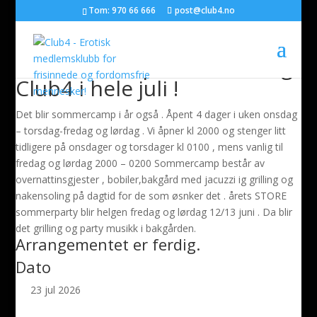
Tom: 970 66 666
post@club4.no
Sommercamp i Afrodisia og
Club4 i hele juli !
Det blir sommercamp i år også . Åpent 4 dager i uken onsdag
– torsdag-fredag og lørdag . Vi åpner kl 2000 og stenger litt
tidligere på onsdager og torsdager kl 0100 , mens vanlig til
fredag og lørdag 2000 – 0200 Sommercamp består av
overnattinsgjester , bobiler,bakgård med jacuzzi ig grilling og
nakensoling på dagtid for de som øsnker det . årets STORE
sommerparty blir helgen fredag og lørdag 12/13 juni . Da blir
det grilling og party musikk i bakgården.
Arrangementet er ferdig.
Dato
23 jul 2026