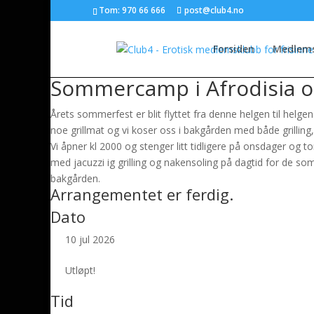
Tom: 970 66 666
post@club4.no
Forsiden
Medlem
Sommercamp i Afrodisia og
Årets sommerfest er blit flyttet fra denne helgen til h
noe grillmat og vi koser oss i bakgården med både grilli
Vi åpner kl 2000 og stenger litt tidligere på onsdager og
med jacuzzi ig grilling og nakensoling på dagtid for de som
bakgården.
Arrangementet er ferdig.
Dato
10 jul 2026
Utløpt!
Tid