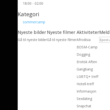
18:00 - 02:00
Kategori
sommercamp
Nyeste bilder
Nyeste filmer
Aktiviteter
Meld
Gå til nyeste bilder
Gå til nyeste filmer
Afrodisia
BDSM-Camp
Dogging
Erotisk Aften
Gangbang
LGBTQ+ treff
Hotell-treff
Informasjon
Sexdating
Snapchat