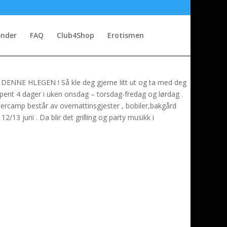
ender
FAQ
Club4Shop
Erotismen
 DENNE HLEGEN ! Så kle deg gjerne litt ut og ta med deg
pent 4 dager i uken onsdag – torsdag-fredag og lørdag .
mercamp består av overnattinsgjester , bobiler,bakgård
13 juni . Da blir det grilling og party musikk i