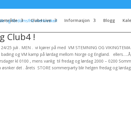
sområde
Club4 Live
Informasjon
Blogg
Kal
 Club4 !
elgen 24/25 juli . MEN . vi kjører på med VM STEMNING OG VIKINGTEMA
ng, bading og VM kamp på lørdag mellom Norge og England. ellers…..Å
 torsdager kl 0100 , mens vanlig til fredag og lørdag 2000 – 0200 Som
 øsnker det . årets STORE sommerparty blir helgen fredag og lørdag 12/